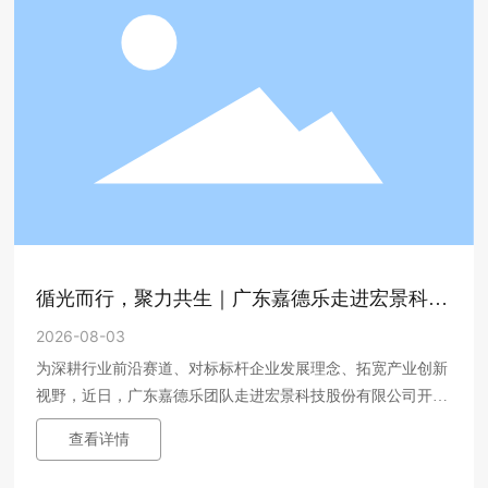
循光而行，聚力共生｜广东嘉德乐走进宏景科技
股份有限公司交流学习
2026-08-03
为深耕行业前沿赛道、对标标杆企业发展理念、拓宽产业创新
视野，近日，广东嘉德乐团队走进宏景科技股份有限公司开展
深度走访交流活动，近距离学习头部企业发展经验，探寻产业
查看详情
融合、创新发展的全新合作机遇。