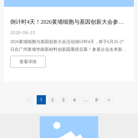
倒计时4天！2026黄埔细胞与基因创新大会参展
企业名录新鲜出炉；嘉德乐CARDLO将亮相展位
2026-06-23
2026黄埔细胞与基因创新大会活动倒计时4天，将于6月26-27
号C09-10
日在广州黄埔华南新材料创新园重磅启幕！参展企业名单新鲜
出炉（持续更新中），请查收此参会指南！
查看详情
<
1
2
3
4
...
8
>