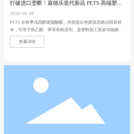
打破进口垄断！嘉德乐迭代新品 PETS 高端塑料
高温润滑助剂强势登场！
2026-06-29
PETS 全称季戊四醇硬脂酸酯，外观是白色硬质高熔点蜡状粉
末，可溶于热乙醇、苯等有机溶剂，是塑料加工里多功能耐高
温润滑剂。
查看详情