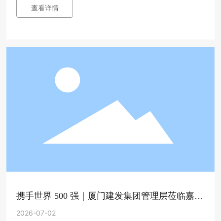
济联合会、广州市企业家协会联合主办的第126期企业家沙龙
查看详情
在珠江新城浦发银行广州总行成功圆满落幕。本次活动依托优
质金融服务平台，汇聚众多业界企业家、行业精英，以沙龙交
流为纽带，共探行业发展新机遇、共启政企银协同新征程。
携手世界 500 强｜厦门建发集团管理层莅临嘉德
乐科技参观交流，共探产业合作新机遇
2026-07-02